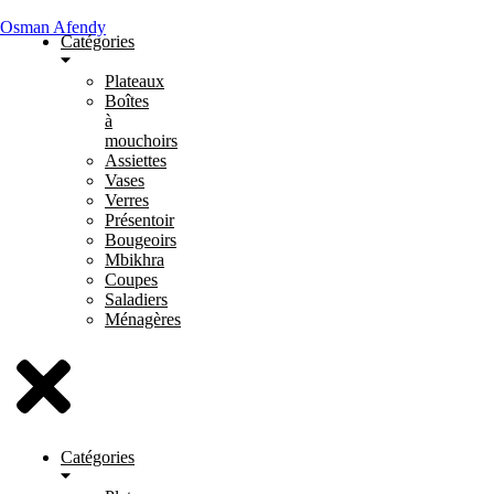
Osman Afendy
Catégories
Plateaux
Boîtes
à
mouchoirs
Assiettes
Vases
Verres
Présentoir
Bougeoirs
Mbikhra
Coupes
Saladiers
Ménagères
Catégories