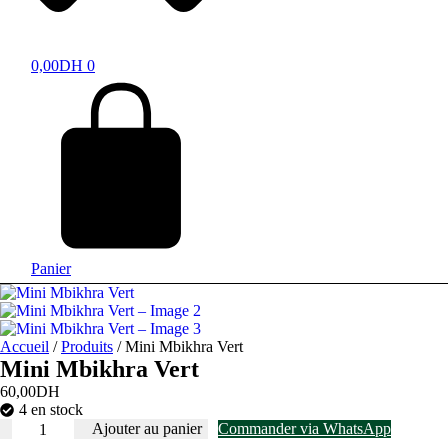
0,00
DH
0
Panier
Accueil
/
Produits
/ Mini Mbikhra Vert
Mini Mbikhra Vert
60,00
DH
4 en stock
quantité
Ajouter au panier
Commander via WhatsApp
de