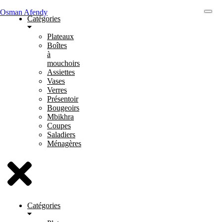
Osman Afendy
Catégories
Plateaux
Boîtes
à
mouchoirs
Assiettes
Vases
Verres
Présentoir
Bougeoirs
Mbikhra
Coupes
Saladiers
Ménagères
Catégories