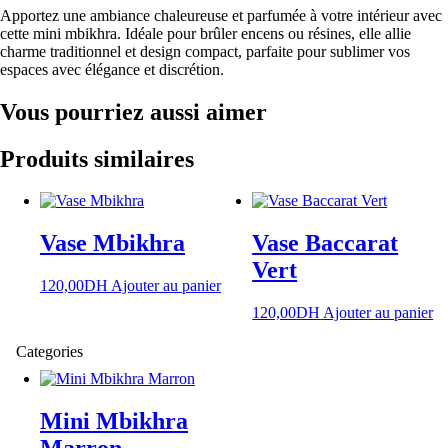
Mini
Apportez une ambiance chaleureuse et parfumée à votre intérieur avec
Mbikhra
cette mini mbikhra. Idéale pour brûler encens ou résines, elle allie
Vert
charme traditionnel et design compact, parfaite pour sublimer vos
espaces avec élégance et discrétion.
Vous pourriez aussi aimer
Produits similaires
Vase Mbikhra
Vase Baccarat
Vert
120,00
DH
Ajouter au panier
120,00
DH
Ajouter au panier
Categories
Mini Mbikhra