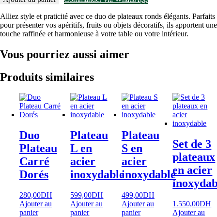
quantité
de
Alliez style et praticité avec ce duo de plateaux ronds élégants. Parfaits
Duo
pour présenter vos apéritifs, fruits ou objets décoratifs, ils apportent une
Plateau
touche raffinée et harmonieuse à votre table ou votre intérieur.
Rond
Vous pourriez aussi aimer
Produits similaires
Duo
Plateau
Plateau
Set de 3
Plateau
L en
S en
plateaux
Carré
acier
acier
en acier
Dorés
inoxydable
inoxydable
inoxydab
280,00
DH
599,00
DH
499,00
DH
Ajouter au
Ajouter au
Ajouter au
1.550,00
DH
panier
panier
panier
Ajouter au