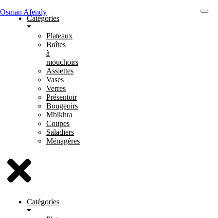
Osman Afendy
Catégories
Plateaux
Boîtes
à
mouchoirs
Assiettes
Vases
Verres
Présentoir
Bougeoirs
Mbikhra
Coupes
Saladiers
Ménagères
Catégories