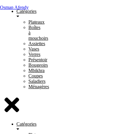
Osman Afendy
Catégories
Plateaux
Boîtes
à
mouchoirs
Assiettes
Vases
Verres
Présentoir
Bougeoirs
Mbikhra
Coupes
Saladiers
Ménagères
Catégories